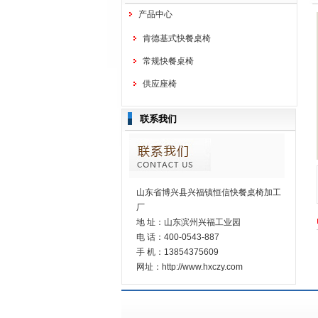
产品中心
肯德基式快餐桌椅
常规快餐桌椅
供应座椅
联系我们
山东省博兴县兴福镇恒信快餐桌椅加工
厂
地 址：山东滨州兴福工业园
电 话：400-0543-887
手 机：13854375609
网址：http://www.hxczy.com