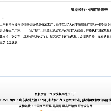
餐桌椅行业的前景未来
山东省博兴县兴福镇恒信快餐桌椅加工厂，位于江北*大的不锈钢生产基地一博兴县
房设备生产厂家。 我厂以“*大限度地满足客户的需求”为已任，严格执行国家质量
餐桌椅、蒸饭车、洗涮槽等系列产品。以其优异的产品质量，合理的价格，完善的售
更加飞速发展。
版权所有：恒信快餐桌椅加工厂
-2987590 地址：山东滨州兴福工业园
[违法和不良信息举报中心]
[滨州网警报警邮箱]
技
友情链接：
中国商用厨具
厨具网
厨具经销商
厨房设备网