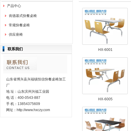
产品中心
肯德基式快餐桌椅
常规快餐桌椅
供应座椅
联系我们
HX-6001
山东省博兴县兴福镇恒信快餐桌椅加工
厂
地 址：山东滨州兴福工业园
电 话：400-0543-887
HX-6005
手 机：13854375609
网址：http://www.hxczy.com