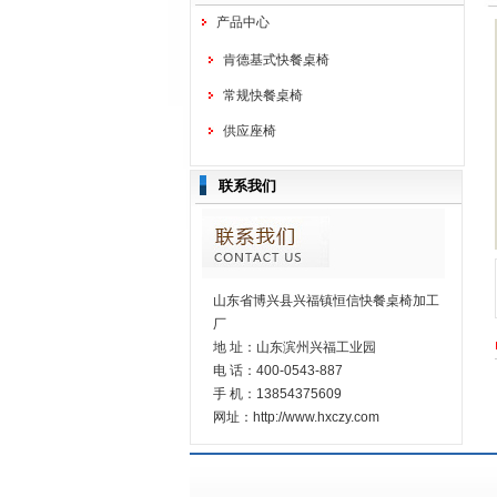
产品中心
肯德基式快餐桌椅
常规快餐桌椅
供应座椅
联系我们
山东省博兴县兴福镇恒信快餐桌椅加工
厂
地 址：山东滨州兴福工业园
电 话：400-0543-887
手 机：13854375609
网址：http://www.hxczy.com