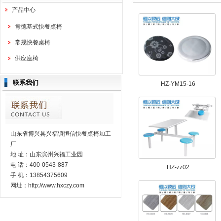
产品中心
肯德基式快餐桌椅
常规快餐桌椅
供应座椅
联系我们
HZ-YM15-16
山东省博兴县兴福镇恒信快餐桌椅加工
厂
地 址：山东滨州兴福工业园
电 话：400-0543-887
HZ-zz02
手 机：13854375609
网址：http://www.hxczy.com